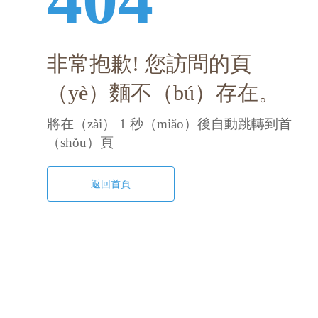
非常抱歉! 您訪問的頁
（yè）麵不（bú）存在。
將在（zài）
1
秒（miǎo）後自動跳轉到首
（shǒu）頁
返回首頁