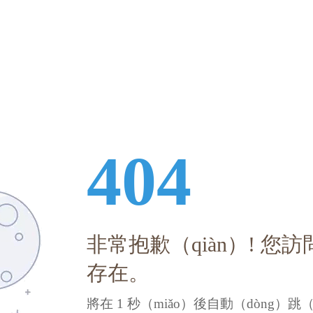
404
非常抱歉（qiàn）! 您
存在。
將在
1
秒（miǎo）後自動（dòng）跳（