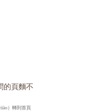
訪問的頁麵不
tiào）轉到首頁