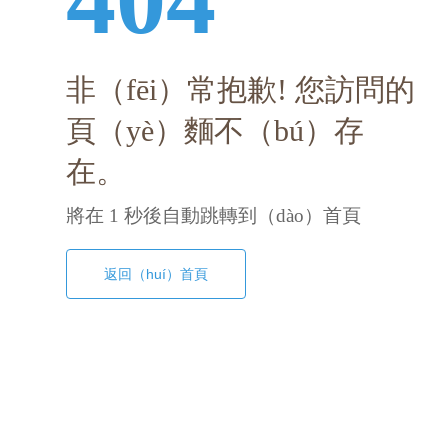
非（fēi）常抱歉! 您訪問的
頁（yè）麵不（bú）存
在。
將在
1
秒後自動跳轉到（dào）首頁
返回（huí）首頁