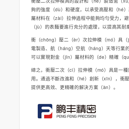
衝壓二次拉伸模具的設計和（hé）製造需（x
夠的強度（dù）和硬度，以承受高壓和（hé
屬材料在（zài）拉伸過程中能夠均勻受力，避
（jù）的表麵要進行充分的處理，以提高其耐磨
衝（chōng）壓二（èr）次拉伸模（mó）具
電製造、航（háng）空航（háng）天等行
可以實現對金（jīn）屬材料的（de）精確（
總之，衝壓二次（cì）拉伸模（mó）具是一
用。通過不斷改進和（hé）創新（xīn），衝
提供更高效、更精確的解決方案（àn）。