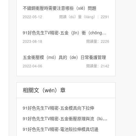
不鏽鋼衝壓時需要注意哪些（xiē）問題
2022-05-12
閱讀（dú）量（liàng）：2291
91好色先生TV精密-五金（jīn）衝（chōng）壓模具設計用什麽軟件好
2023-08-18
閱讀量：2226
五金衝壓模（mó）具的（de）日常養護管理
2022-04-06
閱讀量：2142
相關文（wén）章
91好色先生TV精密-五金模具向下拉伸
91好色先生TV精密-五金衝壓原理與流（liú）程
91好色先生TV精密-電池殼拉伸模具切邊