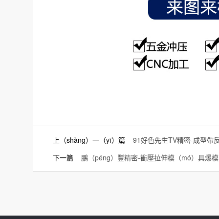
上（shàng）一（yī）篇
91好色先生TV精密-成型帶
下一篇
鵬（péng）豐精密-衝壓拉伸模（mó）具爆模