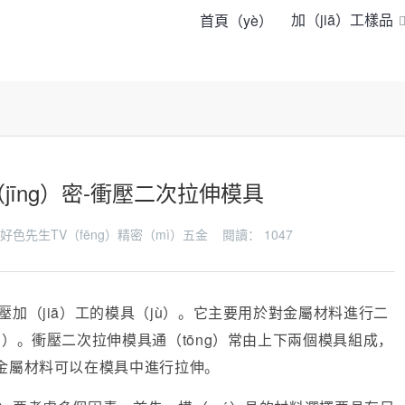
加（jiā）工樣品
首頁（yè）
jīng）密-衝壓二次拉伸模具
：91好色先生TV（fēng）精密（mì）五金 閱讀：
1047
衝壓加（jiā）工的模具（jù）。它主要用於對金屬材料進行二
n）。衝壓二次拉伸模具通（tōng）常由上下兩個模具組成，
）金屬材料可以在模具中進行拉伸。