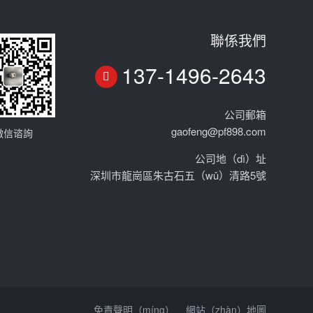
聯係我們
137-1496-2643
公司郵箱
gaofeng@pf898.com
微信谘詢
公司地（dì）址
深圳市龍崗區朱古石五（wǔ）清路5號
免責聲明（míng）
網站（zhàn）地圖