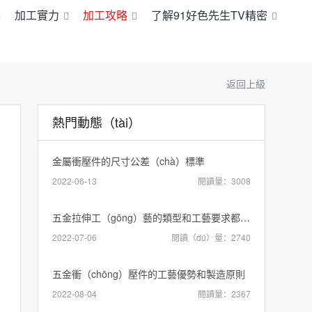
加工實力
加工攻略
了解91好色先生TV精密
返回上級
熱門動態（tài）
金屬衝壓件的尺寸公差（chà）標準
2022-06-13
閱讀量：3008
五金拉伸工（gōng）藝的類型和工藝要求都有哪些內容？
2022-07-06
閱讀（dú）量：2740
五金衝（chōng）壓件的工藝優勢和製造原則
2022-08-04
閱讀量：2367