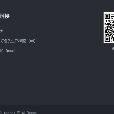
鏈接
實力
1好色先生TV精密（mì）
們（men）
ōng）司 All Rights