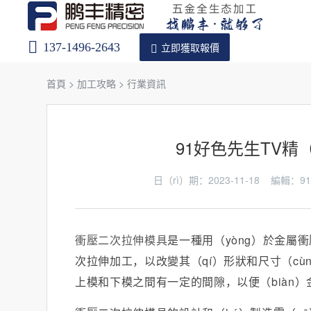
137-1496-2643
立即獲取報價
首頁
>
加工攻略
>
行業資訊
91好色先生TV精（
日（rì）期：2023-11-18 編輯
衝壓二次拉伸模具
是一種用（yòng）於金屬
次拉伸加工，以改變其（qí）形狀和尺寸（cù
上模和下模之間有一定的間隙，以便（biàn