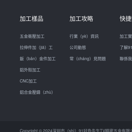
加工樣品
加工攻略
快捷
五金衝壓加工
行業（yè）資訊
加工
拉伸件加（jiā）工
公司動態
了解9
鈑（bǎn）金件加工
常（cháng）見問題
聯係我
鋁外殼加工
CNC加工
鋁合金壓鑄（zhù）
Copyright © 2024深圳市（shì）91好色先生TV精密五金有限公（g