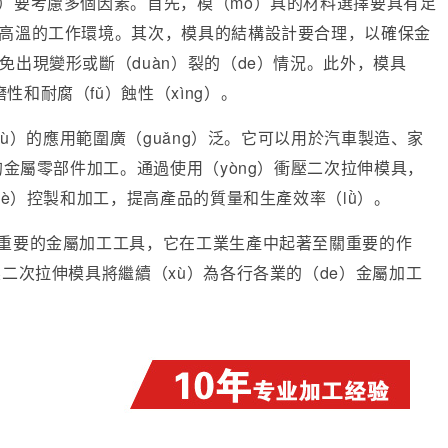
ū）要考慮多個因素。首先，模（mó）具的材料選擇要具有足
）高溫的工作環境。其次，模具的結構設計要合理，以確保金
免出現變形或斷（duàn）裂的（de）情況。此外，模具
性和耐腐（fǔ）蝕性（xìng）。
（jù）的應用範圍廣（guǎng）泛。它可以用於汽車製造、家
業的金屬零部件加工。通過使用（yòng）衝壓二次拉伸模具，
què）控製和加工，提高產品的質量和生產效率（lǜ）。
種重要的金屬加工工具，它在工業生產中起著至關重要的作
壓二次拉伸模具將繼續（xù）為各行各業的（de）金屬加工