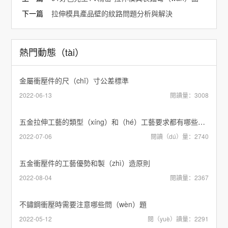
下一篇
拉伸模具產品壁的紋路問題分析與解決
熱門動態（tài）
金屬衝壓件的尺（chǐ）寸公差標準
2022-06-13
閱讀量：3008
五金拉伸工藝的類型（xíng）和（hé）工藝要求都有哪些內容？
2022-07-06
閱讀（dú）量：2740
五金衝壓件的工藝優勢和製（zhì）造原則
2022-08-04
閱讀量：2367
不鏽鋼衝壓時需要注意哪些問（wèn）題
2022-05-12
閱（yuè）讀量：2291