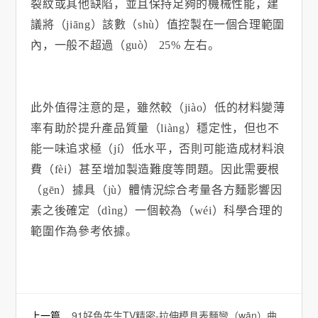
裂紋或其他缺陷，並且保持足夠的機械性能，建
議將（jiāng）該數（shù）值控製在一個合理範圍
內，一般不超過（guò）
25%
左右。
此外值得注意的是，雖然較（jiào）低的材料變薄
率有助於提升產品質量（liàng）穩定性，但也不
能一味追求極（jí）低水平，否則可能造成材料浪
費（fèi）甚至增加製造難度等問題。因此需要根
（gēn）據具（jù）體情況綜合考量各方麵影響因
素之後確定（dìng）一個較為（wéi）科學合理的
範圍作為參考依據。
上一篇
91好色先生TV精密-拉伸模具表麵彎（wān）曲