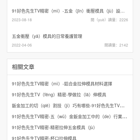
91好色先生TV精密（mì）-五金（jīn）衝壓模具（jù）設計用什（shí）麽軟件（jiàn）好
2023-08-18
閱（yuè）讀量：2226
五金衝壓（yā）模具的日常養護管理
2022-04-06
閱讀量：2142
相關文章
91好色先生TV精密（mì）-鋁合金拉伸模具材料選擇
91好色先生TV（fēng）精密-學做拉（lā）伸模具
鈑金加工的切（qiē）割技（jì）巧有哪些-91好色先生TV精密
91好色先生TV精密-五（wǔ）金鈑金加工中的（de）行業認證與標準製定
​91好色先生TV精密-精密拉伸五金模具（jù）
91好色先生TV精密-杯口拉伸模具