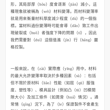
形，其局部厚（hòu）度會逐漸（jiàn）減小，這
種現象就被稱為（wéi）材料變薄。而材料變薄率
就是用來衡量材料厚度減少程度（dù）的一個指
標。當材料過份變薄時可能會導（dǎo）致工件出
現破裂或（huò）者強度下降的問題（tí），因此
我們需要對（duì）這個值進（jìn）行（háng）嚴
格控製。
一般來說，在（zài）實際應（yīng）用中，材料
的最大允許變薄率取決於多種因素（sù）：包括
但不限於原材料（liào）性能（如屈（qū）服強
度、塑性等）、模具設計（例如凸（tū）凹模間
隙大小）及加工條件（如潤滑（huá）情況）。通
常情（qíng）況下，為了（le）保證製件不會產生