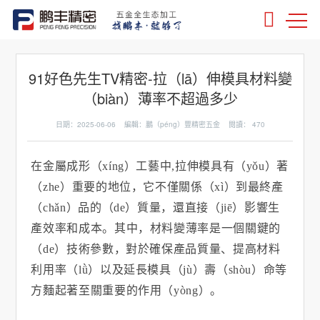
91好色先生TV精密-拉（lā）伸模具材料變
（biàn）薄率不超過多少
日期：2025-06-06 編輯：鵬（péng）豐精密五金 閱讀：
470
在金屬成形（xíng）工藝中
,
拉伸模具有（yǒu）著
（zhe）重要的地位，它不僅關係（xì）到最終產
（chǎn）品的（de）質量，還直接（jiē）影響生
產效率和成本。其中，材料變薄率是一個關鍵的
（de）技術參數，對於確保產品質量、提高材料
利用率（lǜ）以及延長模具（jù）壽（shòu）命等
方麵起著至關重要的作用（yòng）。