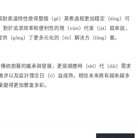
耐高溫特性使得整個（gè）蒸煮過程更加穩定（dìng）可
於追求效率和便利性的現（xiàn）代家（jiā）庭來說，
供（gòng）了更多元化的（de）解決方（fāng）案。
傳統廚藝的繼承與發展，更是順應時（shí）代（dài）需求
斷進步以及設計理念日（rì）益成熟，相信未來將有越來越多
餐桌變得更加豐富多彩。