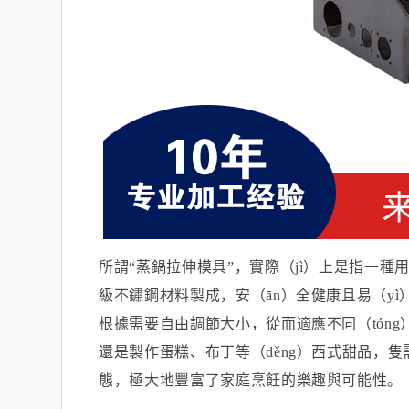
所謂
“蒸鍋拉伸模具”，實際（jì）上是指一種
級不鏽鋼材料製成，安（ān）全健康且易（yì
根據需要自由調節大小，從而適應不同（tón
還是製作蛋糕、布丁等（děng）西式甜品，隻需
態，極大地豐富了家庭烹飪的樂趣與可能性。