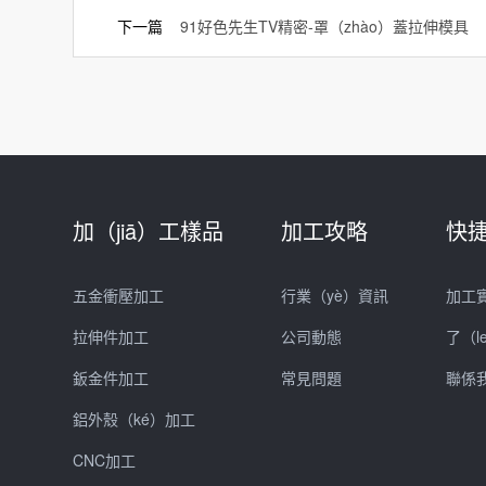
下一篇
91好色先生TV精密-罩（zhào）蓋拉伸模具
加（jiā）工樣品
加工攻略
快
五金衝壓加工
行業（yè）資訊
加工
拉伸件加工
公司動態
了（l
鈑金件加工
常見問題
聯係
鋁外殼（ké）加工
CNC加工