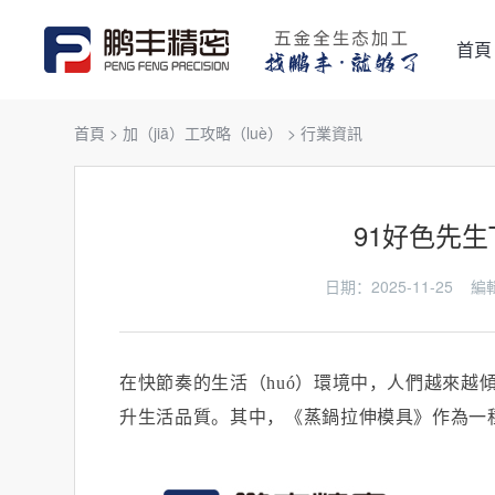
首頁
首頁
>
加（jiā）工攻略（luè）
>
行業資訊
91好色先生
日期：2025-11-25
在快節奏的生活（huó）環境中，人們越來越傾向
升生活品質。其中，《蒸鍋拉伸模具》作為一