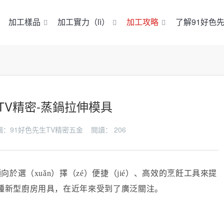
加工樣品
加工實力（lì）
加工攻略
了解91好色先
TV精密-蒸鍋拉伸模具
 編輯：91好色先生TV精密五金 閱讀：
206
於選（xuǎn）擇（zé）便捷（jié）、高效的烹飪工具來提
種新型廚房用具，在近年來受到了廣泛關注。