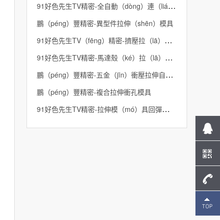
91好色先生TV精密-全自動（dòng）連（lián）續拉（lā）伸模具
鵬（péng）豐精密-異型件拉伸（shēn）模具
91好色先生TV（fēng）精密-擠壓拉（lā）伸模具
91好色先生TV精密-馬達殼（ké）拉（lā）伸模具步驟
鵬（péng）豐精密-五金（jīn）衝壓拉伸自動化
鵬（péng）豐精密-複合拉伸衝孔模具
91好色先生TV精密-拉伸模（mó）具回彈怎麽（me）解決
137-