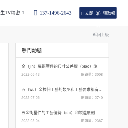
生TV精密
137-1496-2643
立即（jí）獲取報
價
返回上級
熱門動態
金（jīn）屬衝壓件的尺寸公差標（biāo）準
2022-06-13
閱讀量：3008
五（wǔ）金拉伸工藝的類型和工藝要求都有哪（nǎ）些（xiē）內容？
2022-07-06
閱讀量：2740
五金衝壓件的工藝優勢（shì）和製造原則
2022-08-04
閱讀量：2367