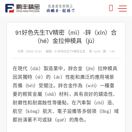
91好色先生TV精密（mì）-鋅（xīn）合
（hé）金拉伸模具（jù）
日期：2025-12-31 編輯：91好色先生TV精密五金 閱（yuè）讀：
142
在現代（dài）製造業中，鋅合金（jīn）拉伸模具
因其獨特（tè）的（de）性能和廣泛的應用場景
而備（bèi）受關注。鋅合金作為（wéi）一種重
要的輕質金屬（shǔ）材料，具有良好的鑄造性、
耐磨性和耐腐蝕性等優點，在汽車製（zhì）造、
航空（kōng）航天、電子設備等多個領（lǐng）域
都扮演著不可或缺（quē）的角色。