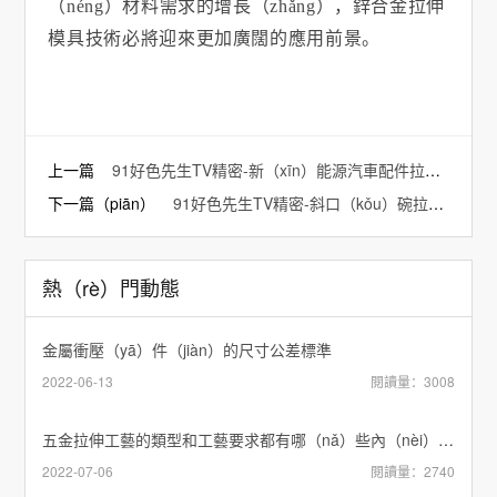
（néng）材料需求的增長（zhǎng），鋅合金拉伸
模具技術必將迎來更加廣闊的應用前景。
上一篇
91好色先生TV精密-新（xīn）能源汽車配件拉伸模具.
下一篇（piān）
91好色先生TV精密-斜口（kǒu）碗拉伸模具
熱（rè）門動態
金屬衝壓（yā）件（jiàn）的尺寸公差標準
2022-06-13
閱讀量：3008
五金拉伸工藝的類型和工藝要求都有哪（nǎ）些內（nèi）容？
2022-07-06
閱讀量：2740