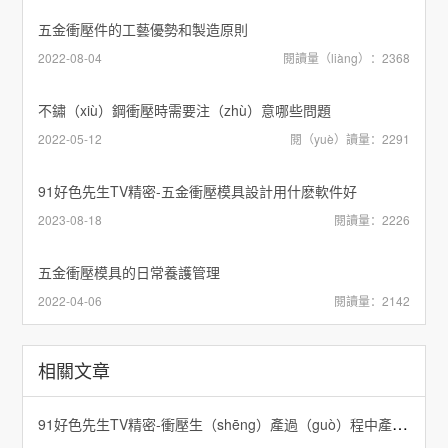
五金衝壓件的工藝優勢和製造原則
2022-08-04
閱讀量（liàng）：2368
不鏽（xiù）鋼衝壓時需要注（zhù）意哪些問題
2022-05-12
閱（yuè）讀量：2291
91好色先生TV精密-五金衝壓模具設計用什麽軟件好
2023-08-18
閱讀量：2226
五金衝壓模具的日常養護管理
2022-04-06
閱讀量：2142
相關文章
91好色先生TV精密-衝壓生（shēng）產過（guò）程中產品尺寸產生變化