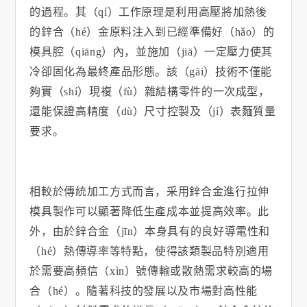
的過程。其（qí）工作原理是利用高壓將加熱後
的鋅合（hé）金原料注入到已經準備好（hǎo）的
模具腔（qiāng）內，並施加（jiā）一定壓力使其
冷卻固化為最終產品形態。該（gāi）技術不僅能
夠實（shí）現複（fù）雜結構零件的一次成型，
還能保證高精度（dù）尺寸控製及（jí）表麵質量
要求。
相較於傳統加工方式而言，采用鋅合金進行拉伸
模具製作可以顯著降低生產成本並提高效率。此
外，由於鋅合金（jīn）本身具有的良好導電性和
（hé）熱傳導率等特點，使得該類製品特別適用
於需要高頻信（xìn）號傳輸或散熱需求較高的場
合（hé）。隨著科技的發展以及市場對高性能