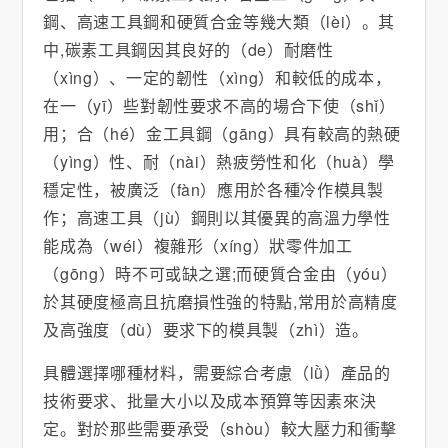
鋼、高速工具鋼和硬質合金等幾大類（lèi）。其
中,碳素工具鋼因其良好的（de）耐磨性
（xìng）、一定的韌性（xìng）和較低的成本，
在一（yī）些對韌性要求不高的場合下使（shǐ）
用；合（hé）金工具鋼（gāng）具有較高的熱硬
（yìng）性、耐（nài）熱疲勞性和化（huà）學
穩定性，被廣泛（fàn）應用於各種冷作模具製
作；高速工具（jù）鋼則以其優異的高溫力學性
能成為（wéi）複雜形（xíng）狀零件加工
（gōng）時不可或缺之選;而硬質合金由（yóu）
於其硬度極高且抗磨損性強的特點,常用於高精度
及高強度（dù）要求下的模具製（zhì）造。
具體選擇哪種材料，需要綜合考慮（lǜ）產品的
技術要求、批量大小以及成本預算等因素來決
定。對於那些需要承受（shòu）較大壓力和衝擊