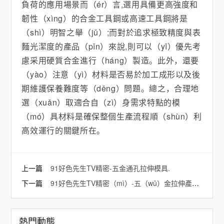
負荷的應用場景而（ér）言,選用具備更高強度和
韌性（xìng）的合金工具鋼或高速工具鋼將是
（shì）明智之舉（jǔ）;而對於追求極致精度與表
麵光潔度的產品（pǐn）來說,則可以（yǐ）優先考
慮采用硬質合金進行（háng）製造。此外，還要
（yào）注意（yì）材料是否易於加工成形以及後
期維護保養難度等（děng）問題。總之，合理地
選（xuǎn）取適合自（zì）身需求特點的模
（mó）具材料是確保整個生產流程順（shùn）利
高效運行的關鍵所在。
上一篇
91好色先生TV精密-五金通孔拉伸模具.
下一篇
91好色先生TV精密（mì）-五（wǔ）金拉伸產品變形.
熱門動態