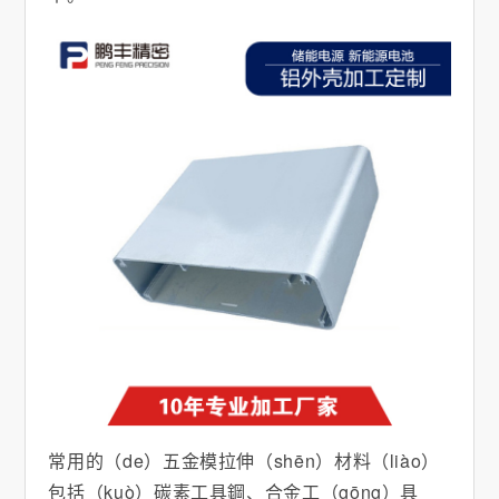
常用的（de）五金模拉伸（shēn）材料（liào）
包括（kuò）碳素工具鋼、合金工（gōng）具