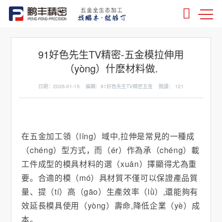
91好色先生TV精密-五金模拉伸用
（yòng）什麽材料做.
日期：2026-01-15 編輯：91好色先生TV精密五金 閱讀：
121
在五金加工領（lǐng）域中,拉伸是常見的一種成
（chéng）型方式，而（ér）作為承（chéng）載
工件成型的模具材料的選（xuǎn）擇顯得尤為重
要。合適的模（mó）具材質不僅可以保證產品質
量、提（tí）高（gāo）生產效率（lǜ）,還能夠有
效延長模具使用（yòng）壽命,降低企業（yè）成
本。