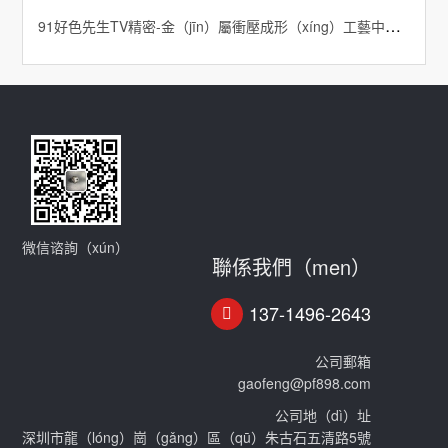
91好色先生TV精密-金（jīn）屬衝壓成形（xíng）工藝中的熱變（biàn）形問題研究
微信谘詢（xún）
聯係我們（men）
137-1496-2643
公司郵箱
gaofeng@pf898.com
公司地（dì）址
深圳市龍（lóng）崗（gǎng）區（qū）朱古石五清路5號