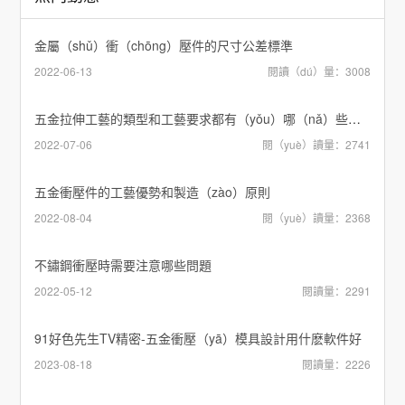
金屬（shǔ）衝（chōng）壓件的尺寸公差標準
2022-06-13
閱讀（dú）量：3008
五金拉伸工藝的類型和工藝要求都有（yǒu）哪（nǎ）些內容？
2022-07-06
閱（yuè）讀量：2741
五金衝壓件的工藝優勢和製造（zào）原則
2022-08-04
閱（yuè）讀量：2368
不鏽鋼衝壓時需要注意哪些問題
2022-05-12
閱讀量：2291
91好色先生TV精密-五金衝壓（yā）模具設計用什麽軟件好
2023-08-18
閱讀量：2226