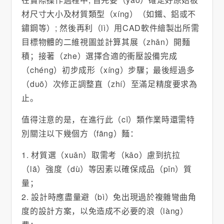
材尺寸大小及材質類型（xíng）（如鐵、鋁或不
鏽鋼等）; 然後再利（lì）用CAD軟件繪製出所需
目標物體的二維視圖並計算其展（zhǎn）開麵
積；接著（zhe）選擇合適的衝壓設備完成
（chéng）初步成形（xíng）步驟；最後經過多
（duō）次修正調整直（zhí）至滿足精度要求為
止。
值得注意的是，在進行此（cǐ）類作業時還需特
別關注以下幾個方（fāng）麵：
1. 材質選（xuǎn）取需考（kǎo）慮到抗拉
（lā）強度（dù）等因素以確保成品（pǐn）質
量；
2. 設計時應盡量避（bì）免出現過於複雜彎曲角
度的設計方案，以免造成不必要的浪（làng）