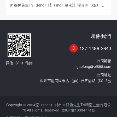
91好色先生TV（fēng）精（jīng）密-拉伸模具開（kāi）裂原因
聯係我們
137-1496-2643
公司郵箱
微信（xìn）谘詢
gaofeng@pf898.com
公司地址
深圳市龍崗區朱古（gǔ）石五清路（lù）5號
Copyright © 2024深（shēn）圳市91好色先生TV精密五金有限公
司 All Rights Reserved
粵ICP備18084774號