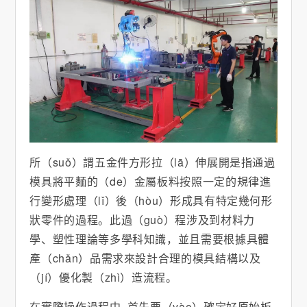
所（suǒ）謂五金件方形拉（lā）伸展開是指通過
模具將平麵的（de）金屬板料按照一定的規律進
行變形處理（lǐ）後（hòu）形成具有特定幾何形
狀零件的過程。此過（guò）程涉及到材料力
學、塑性理論等多學科知識，並且需要根據具體
產（chǎn）品需求來設計合理的模具結構以及
（jí）優化製（zhì）造流程。
在實際操作過程中, 首先要（yào）確定好原始板