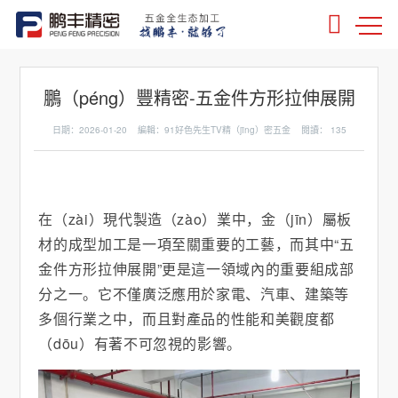
鵬（péng）豐精密-五金件方形拉伸展開
日期：2026-01-20 編輯：91好色先生TV精（jīng）密五金 閱讀：
135
在（zài）現代製造（zào）業中，金（jīn）屬板
材的成型加工是一項至關重要的工藝，而其中“五
金件方形拉伸展開”更是這一領域內的重要組成部
分之一。它不僅廣泛應用於家電、汽車、建築等
多個行業之中，而且對產品的性能和美觀度都
（dōu）有著不可忽視的影響。