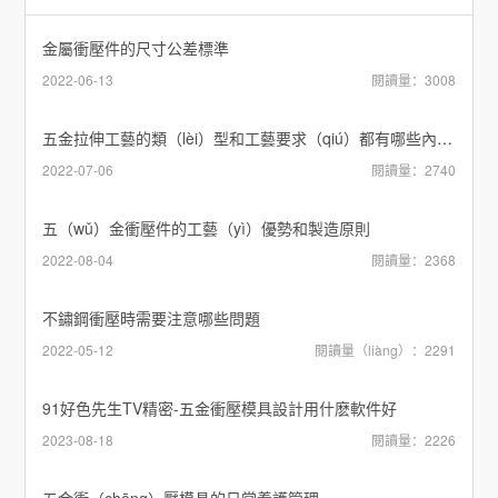
金屬衝壓件的尺寸公差標準
2022-06-13
閱讀量：3008
五金拉伸工藝的類（lèi）型和工藝要求（qiú）都有哪些內容？
2022-07-06
閱讀量：2740
五（wǔ）金衝壓件的工藝（yì）優勢和製造原則
2022-08-04
閱讀量：2368
不鏽鋼衝壓時需要注意哪些問題
2022-05-12
閱讀量（liàng）：2291
91好色先生TV精密-五金衝壓模具設計用什麽軟件好
2023-08-18
閱讀量：2226
五金衝（chōng）壓模具的日常養護管理