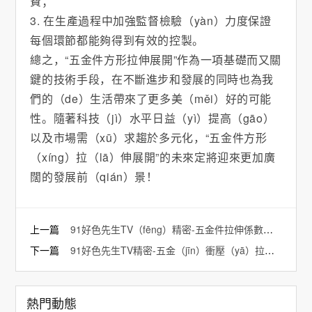
費；
3. 在生產過程中加強監督檢驗（yàn）力度保證
每個環節都能夠得到有效的控製。
總之，“五金件方形拉伸展開”作為一項基礎而又關
鍵的技術手段，在不斷進步和發展的同時也為我
們的（de）生活帶來了更多美（měi）好的可能
性。隨著科技（jì）水平日益（yì）提高（gāo）
以及市場需（xū）求趨於多元化，“五金件方形
（xíng）拉（lā）伸展開”的未來定將迎來更加廣
闊的發展前（qián）景！
上一篇
91好色先生TV（fēng）精密-五金件拉伸係數公式
下一篇
91好色先生TV精密-五金（jīn）衝壓（yā）拉伸模具
熱門動態