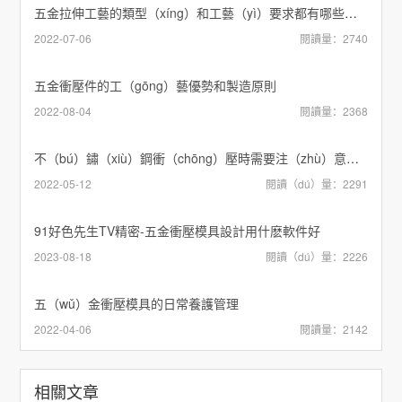
五金拉伸工藝的類型（xíng）和工藝（yì）要求都有哪些內容？
2022-07-06
閱讀量：2740
五金衝壓件的工（gōng）藝優勢和製造原則
2022-08-04
閱讀量：2368
不（bú）鏽（xiù）鋼衝（chōng）壓時需要注（zhù）意哪些問題
2022-05-12
閱讀（dú）量：2291
91好色先生TV精密-五金衝壓模具設計用什麽軟件好
2023-08-18
閱讀（dú）量：2226
五（wǔ）金衝壓模具的日常養護管理
2022-04-06
閱讀量：2142
相關文章