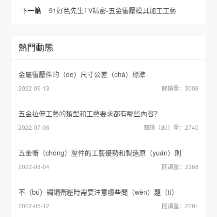
下一篇
91好色先生TV精密-五金衝壓模具加工工藝
熱門動態
金屬衝壓件的（de）尺寸公差（chà）標準
2022-06-13
閱讀量：3008
五金拉伸工藝的類型和工藝要求都有哪些內容？
2022-07-06
閱讀（dú）量：2740
五金衝（chōng）壓件的工藝優勢和製造原（yuán）則
2022-08-04
閱讀量：2368
不（bú）鏽鋼衝壓時需要注意哪些問（wèn）題（tí）
2022-05-12
閱讀量：2291