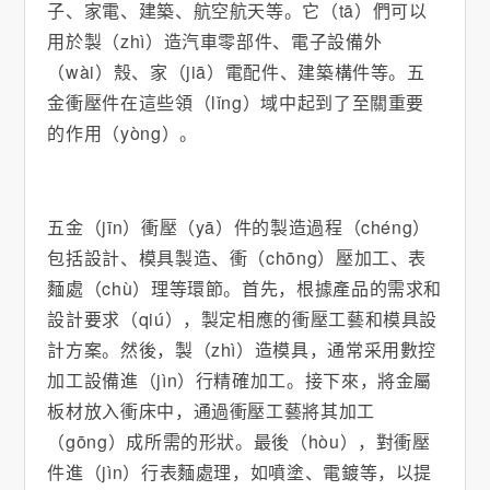
子、家電、建築、航空航天等。它（tā）們可以
用於製（zhì）造汽車零部件、電子設備外
（wài）殼、家（jiā）電配件、建築構件等。五
金衝壓件在這些領（lǐng）域中起到了至關重要
的作用（yòng）。
五金（jīn）衝壓（yā）件的製造過程（chéng）
包括設計、模具製造、衝（chōng）壓加工、表
麵處（chù）理等環節。首先，根據產品的需求和
設計要求（qiú），製定相應的衝壓工藝和模具設
計方案。然後，製（zhì）造模具，通常采用數控
加工設備進（jìn）行精確加工。接下來，將金屬
板材放入衝床中，通過衝壓工藝將其加工
（gōng）成所需的形狀。最後（hòu），對衝壓
件進（jìn）行表麵處理，如噴塗、電鍍等，以提