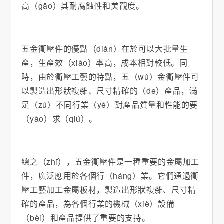
高（gāo）其耐腐蝕性和美觀度。
五金衝壓件的優點（diǎn）在於可以大批量生
產，生產效（xiào）率高，成本相對較低。同
時，由於衝壓工藝的特點，五（wǔ）金衝壓件可
以製造出形狀複雜、尺寸精確的（de）產品，滿
足（zú）不同行業（yè）對產品質量和性能的要
（yào）求（qiú）。
總之（zhī），五金衝壓件是一種重要的金屬加工
件，廣泛應用於各個行（háng）業。它們通過衝
壓工藝加工金屬板材，製造出形狀複雜、尺寸精
確的產品，為各個行業的機械（xiè）設備
（bèi）和產品提供了重要的支持。