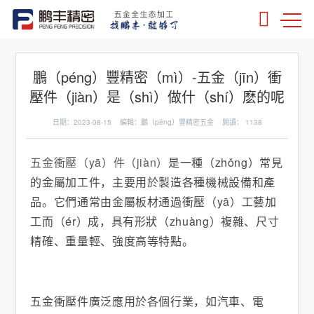
鵬（péng）豐精密（mì）-五金（jīn）衝
壓件（jiàn）是（shì）做什（shí）麽的呢
日期：2023-08-15 編輯：鵬（péng）豐精密五金 閱讀：
1138
五金衝壓（yā）件（jiàn）
是一種（zhǒng）常見
的金屬加工件，主要用於製造各種機械設備和產
品。它們通常由金屬板材通過衝壓（yā）工藝加
工而（ér）成，具有形狀（zhuàng）複雜、尺寸
精確、重量輕、強度高等特點。
五金衝壓件廣泛應用於各個行業，如汽車、電