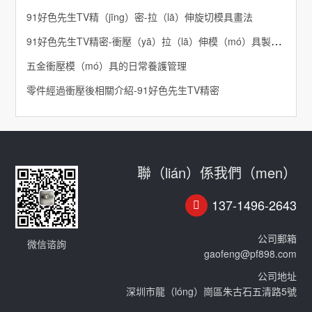
91好色先生TV精（jīng）密-拉（lā）伸旋切模具畫法
91好色先生TV精密-衝壓（yā）拉（lā）伸模（mó）具製造加工
五金衝壓模（mó）具的日常養護管理
零件經過衝壓後相關介紹-91好色先生TV精密
聯（lián）係我們（men）
137-1496-2643
公司郵箱
微信谘詢
gaofeng@pf898.com
公司地址
深圳市龍（lóng）崗區朱古石五清路5號