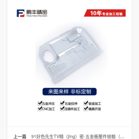
上一篇
91好色先生TV精（jīng）密-五金衝壓件檢驗（yàn）標準