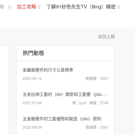
ì）
加工攻略
了解91好色先生TV（fēng）精密
返回上級
熱門動態
金屬衝壓件的尺寸公差標準
2022-06-13
閱讀量：3007
五金拉伸工藝的（de）類型和工藝要（yào）求都有哪（nǎ）些內（nèi）容？
2022-07-06
閱（yuè）讀量：2740
五金衝壓件的工藝優勢和製造（zào）原則
2022-08-04
閱讀量：2367