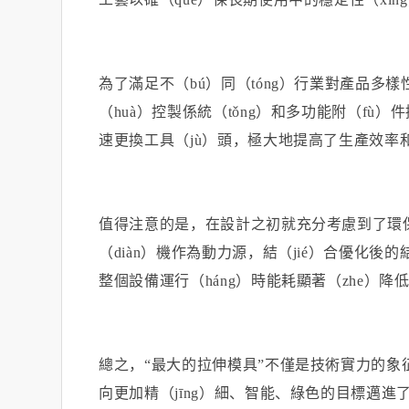
為了滿足不（bú）同（tóng）行業對產品多
（huà）控製係統（tǒng）和多功能附（f
速更換工具（jù）頭，極大地提高了生產效率
值得注意的是，在設計之初就充分考慮到了環
（diàn）機作為動力源，結（jié）合優化後
整個設備運行（háng）時能耗顯著（zhe）降
總之，
“最大的拉伸模具”不僅是技術實力的
向更加精（jīng）細、智能、綠色的目標邁進了