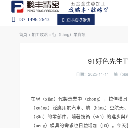
137-1496-2643
立即獲取報價
首頁
>
加工攻略
>
行（háng）業資訊
91好色先生
日期：2025-11-11 編（
在現（xiàn）代製造業中（zhōng），拉伸模具
（guǎng）泛應用於汽車、航（háng）空
（gāo）的零部件。隨著技術（shù）的進步
（néng）模具的需求也日益增加（jiā）。