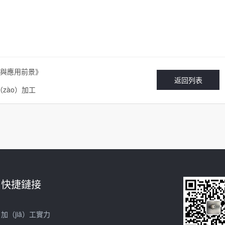
新與應用前景》
返回列表
（zào）加工
快捷鏈接
加（jiā）工實力