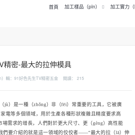
加工樣品（pǐn）
加工實力（l
首頁
TV精密-最大的拉伸模具
biān）輯：91好色先生TV精密五金 閱讀：
215
（jù）是一種（zhǒng）非（fēi）常重要的工具，它被廣
航天、家電等多個領域，用於生產各種形狀複雜且精度要求高
與市場需求的增長，人們對於更大尺寸、更（gèng）高性能
今天我們要介紹的就是這一領域的佼佼者
——“最大的拉（lā）伸