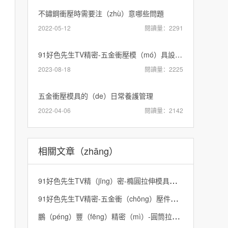
不鏽鋼衝壓時需要注（zhù）意哪些問題
2022-05-12
閱讀量：2291
91好色先生TV精密-五金衝壓模（mó）具設計用什麽軟件好
2023-08-18
閱讀量：2225
五金衝壓模具的（de）日常養護管理
2022-04-06
閱讀量：2142
相關文章（zhāng）
91好色先生TV精（jīng）密-橢圓拉伸模具的計算（suàn）口訣（jué）
91好色先生TV精密-五金衝（chōng）壓件檢驗標準
鵬（péng）豐（fēng）精密（mì）-圓筒拉伸模具公（gōng）式