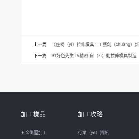
上一篇
《座椅（yǐ）拉伸模具：工藝創（chuàng）
下一篇
91好色先生TV精密-自（zì）動拉伸模具製造
加工樣品
加工攻略
五金衝壓加工
行業（yè）資訊