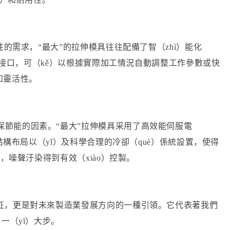
樣性的需求，
“最大”的拉伸模具往往配備了智（zhì）能化
ù）件接口，可（kě）以根據實際加工情況自動調整工作參數或快
和靈活性。
保節能的因素。
“最大”拉伸模具采用了高效能伺服電
的結構布局以（yǐ）及科學合理的冷卻（què）係統設置，使得
低，噪聲汙染得到有效（xiào）控製。
象征，更是對未來製造業發展方向的一種引領。它代表著我們
一（yī）大步。