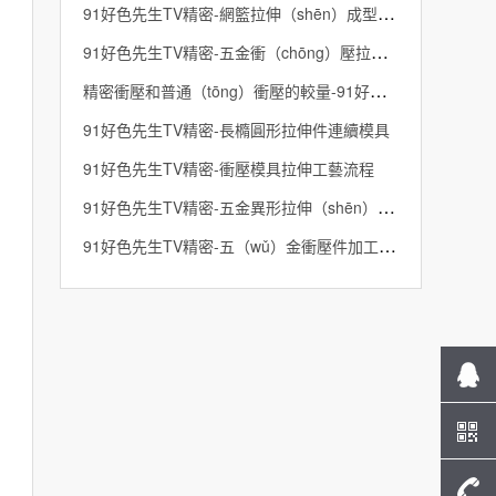
91好色先生TV精密-網籃拉伸（shēn）成型模具
91好色先生TV精密-五金衝（chōng）壓拉伸加工在航空（kōng）航天領域的（de）應用
精密衝壓和普通（tōng）衝壓的較量-91好色先生TV精密
91好色先生TV精密-長橢圓形拉伸件連續模具
91好色先生TV精密-衝壓模具拉伸工藝流程
91好色先生TV精密-五金異形拉伸（shēn）模具
91好色先生TV精密-五（wǔ）金衝壓件加工中的機器生產計劃與物料需求計（jì）劃