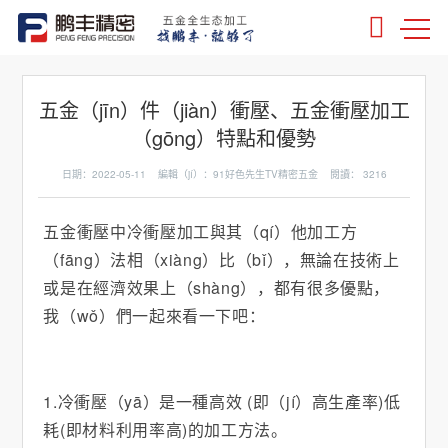
五金（jīn）件（jiàn）衝壓、五金衝壓加工
（gōng）特點和優勢
日期：2022-05-11 編輯（jí）：91好色先生TV精密五金 閱讀：
3216
五金衝壓中冷衝壓加工與其（qí）他加工方
（fāng）法相（xiàng）比（bǐ），無論在技術上
或是在經濟效果上（shàng），都有很多優點，
我（wǒ）們一起來看一下吧：
1.冷衝壓（yā）是一種高效 (即（jí）高生產率)低
耗(即材料利用率高)的加工方法。