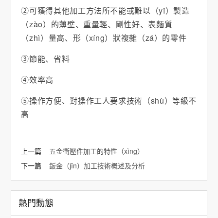
②可獲得其他加工方法所不能或難以（yǐ）製造
（zào）的薄壁、重量輕、剛性好、表麵質
（zhì）量高、形（xíng）狀複雜（zá）的零件
③節能、省料
④效率高
⑤操作方便、對操作工人要求技術（shù）等級不
高
上一篇
五金衝壓件加工的特性（xìng）
下一篇
鈑金（jīn）加工技術概述及分析
熱門動態