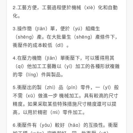
2.工藝方便，工藝過程便於機械（xiè）化和自動
化。
3.操作簡（jiǎn）單，便於（yú）組織生
（shēng）產。在大批量生（shēng）產條件下，
衝壓件的成本較低（dī）。
4.在壓力機簡（jiǎn）單衝壓下，可以獲得用其
（qí）他加工工藝難以（yǐ）加工的各種形狀複雜
的零（líng）件與製品。
5.衝壓出的製（zhì）品（pǐn）零件，一（yī）般
不需（xū）做進一步 機械加工。具有較高的尺寸
精度。如果采取某些特殊措施尺寸精度還可以提
高，以用於精密（mì）零件加工。
6.衝壓件有（yǒu）較好（hǎo）的互換性。衝壓