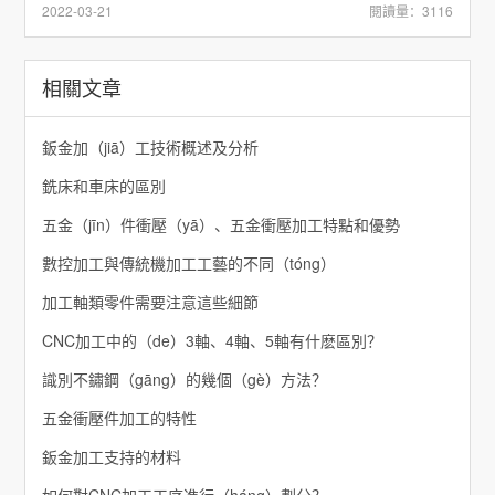
2022-03-21
閱讀量：3116
相關文章
鈑金加（jiā）工技術概述及分析
銑床和車床的區別
五金（jīn）件衝壓（yā）、五金衝壓加工特點和優勢
數控加工與傳統機加工工藝的不同（tóng）
加工軸類零件需要注意這些細節
CNC加工中的（de）3軸、4軸、5軸有什麽區別？
識別不鏽鋼（gāng）的幾個（gè）方法？
五金衝壓件加工的特性
鈑金加工支持的材料