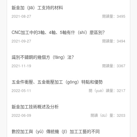
鈑金加（jiā）工支持的材料
2021-08-27
閱讀量：3495
CNC加工中的3軸、4軸、5軸有什（shí）麽區別？
2021-09-27
閱讀量：3494
識別不鏽鋼的幾個方（fāng）法？
2021-11-19
閱讀量：3367
五金件衝壓、五金衝壓加工（gōng）特點和優勢
2022-05-11
閱（yuè）讀量：3217
鈑金加工技術概述及分析
2022-06-09
閱讀（dú）量：3203
數控加工與（yǔ）傳統機（jī）加工工藝的不同