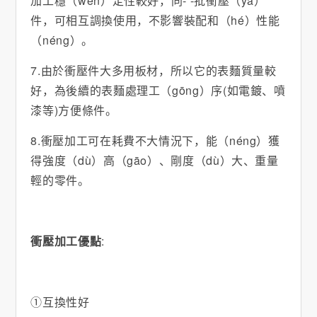
加工穩（wěn）定性較好，同- -批衝壓（yā）
件，可相互調換使用，不影響裝配和（hé）性能
（néng）。
7.由於衝壓件大多用板材，所以它的表麵質量較
好，為後續的表麵處理工（gōng）序(如電鍍、噴
漆等)方便條件。
8.衝壓加工可在耗費不大情況下，能（néng）獲
得強度（dù）高（gāo）、剛度（dù）大、重量
輕的零件。
衝壓加工優點
:
①互換性好