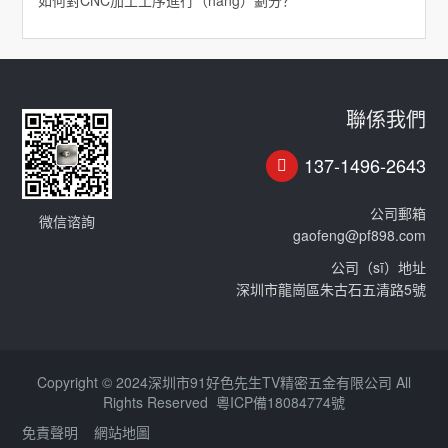
如何對CNC加工工序進行（háng）劃分？
聯係我們
137-1496-2643
公司郵箱
微信谘詢
gaofeng@pf898.com
公司（sī）地址
深圳市龍崗區朱古石五清路5號
Copyright © 2024深圳市91好色先生TV精密五金有限公司 All
Rights Reserved
粵ICP備18084774號
免責聲明
網站地圖