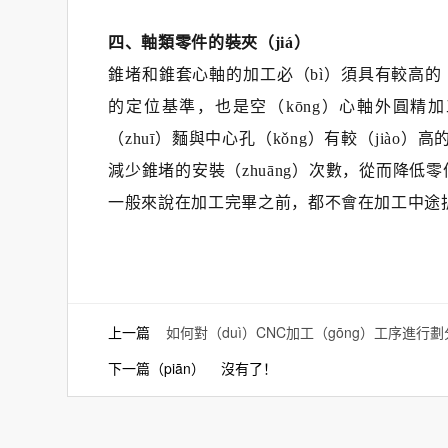
四、軸類零件的裝夾（jiá）
錐堵和錐套心軸的加工必（bì）須具有較高的（
的定位基準，也是空（kōng）心軸外圓精加
（zhuī）麵與中心孔（kǒng）有較（jià
減少錐堵的安裝（zhuāng）次數，從而降低
一般來說在加工完畢之前，都不會在加工中途拆下
上一篇
如何對（duì）CNC加工（gōng）工序進行
下一篇（piān） 沒有了！