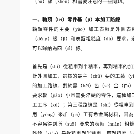
（bù）驟（zhòu）和需要注意的一些問題。
一、軸類（lèi）零件基（jī）本加工路線
軸類零件的主要（yào）加工表麵是外圓表
（děng）級（jí）和表麵粗糙度（dù）要求，
可以歸納為四（sì）條。
首先是（shì）從粗車到半精車，再到精車的加
針外圓加工，選擇的最主（zhǔ）要的工藝（
的加工路線，對於黑（hēi）色（sè）金（jīn
要求較（jiào）小且需要淬硬的零件，這種
工工序（xù）；第三種路線是（shì）從粗車
用（yòng）來加（jiā）工有色金屬材料
不容易得到所（suǒ）要求的表麵（miàn）
路線（xiàn）是從粗車到半精車，再到粗磨（m