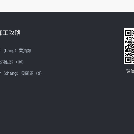
加工攻略
行（háng）業資訊
公司動態（tài）
微信
（cháng）見問題（tí）