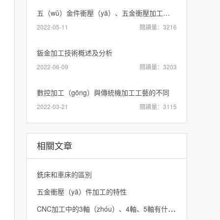
五（wǔ）金件衝壓（yā）、五金衝壓加工特點和優勢
2022-05-11
閱讀量：3216
鈑金加工技術概述及分析
2022-06-09
閱讀量：3203
數控加工（gōng）與傳統機加工工藝的不同
2022-03-21
閱讀量：3115
相關文章
銑床和車床的區別
五金衝壓（yā）件加工的特性
CNC加工中的3軸（zhóu）、4軸、5軸有什麽區（qū）別（bié）？