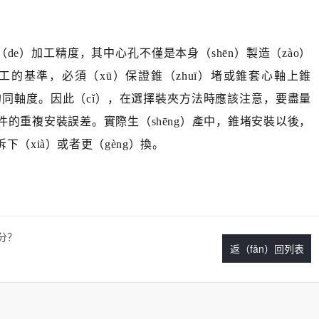
de）加工精度，其中心孔不僅是本身（shēn）製造（zào）
工的基準，必須（xū）保證錐（zhuī）堵或錐套心軸上錐
o）高的同軸度。因此（cǐ），在選擇裝夾方法時應該注意，要盡量
零件的重複安裝誤差。實際生（shēng）產中，錐堵安裝以後，
（xià）或者更（gèng）換。
劃分？
返（fǎn）回列表