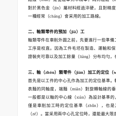
對於黑色金（jīn）屬材料經過淬硬，且對精度
一種經常（cháng）會采用的加工路線。
二、軸類零件的預加（jiā）工
軸類零件在車削外圓之前，先要進行一些準備工
工序是校直。因為工件毛坯在製造、運輸和保管
證裝夾可靠以及加工餘量（liàng）分布均
三、軸（zhóu）類零件（jiàn）加工的定位（w
首先是以工件的中心孔作為加工的定位基準。軸
表麵的同軸度，端麵（miàn）對旋轉軸線的垂
一般都是以軸的中心線（xiàn）為設計基準
僅是車削加工時的定位基準（zhǔn），也
（zé）。當采用兩中心孔定位時，還能最大限