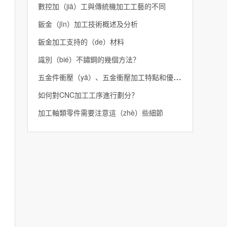
數控加（jiā）工與傳統機加工工藝的不同
鈑金（jīn）加工技術概述及分析
鈑金加工支持的（de）材料
識別（bié）不鏽鋼的幾個方法？
五金件衝壓（yā）、五金衝壓加工特點和優（yōu）勢
如何對CNC加工工序進行劃分？
加工軸類零件需要注意這（zhè）些細節