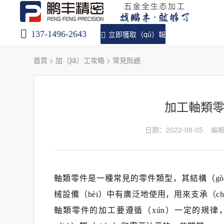
137-1496-2643
立即獲取（qǔ）報
價
首頁
>
加（jiā）工攻略
>
常見問題
加工軸類
日期：2022-08-05
軸類零件是一種常見的零件類型，其結構（gò
械設備（bèi）中有廣泛地使用，用來支承（ch
軸類零件的加工要遵循（xún）一定的規律，