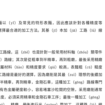
麵以（yǐ）及常見的特形表麵，因此應該針對各種精度等
選擇最合適的加工方法。其基（jī）本加（jiā）工路（lù）線
工路線，這（zhè）也是針對一般常用材料軸（zhóu）類零件
yì）路線；其次是從粗車到半精車，再到粗磨，最後采用精磨
）屬材料（liào）和精度要求（qiú）較高，表麵粗（cū）糙度
加工路線是最好的選擇，因為磨削是其最（zuì）理想的後續加
到半精車，再到精車，金剛石車，這種加工（gōng）路線專門
，因為有色金屬硬度較小，容易堵塞沙粒間的空隙，采用磨削通常
粗糙度，必須采用精車和金剛石車工序；最後一種加工（gōng）
ó），精磨，最後進行光（guāng）整加工，這種路（lù）線