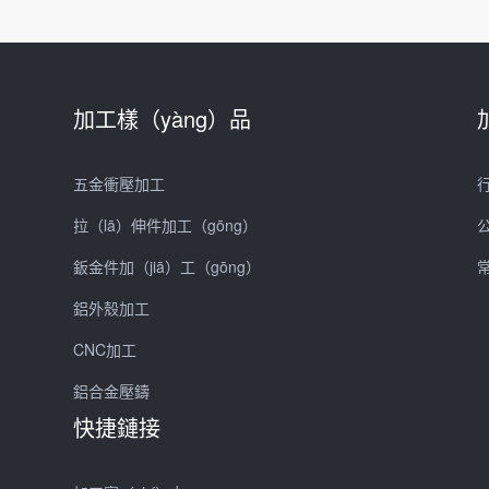
加工樣（yàng）品
五金衝壓加工
拉（lā）伸件加工（gōng）
鈑金件加（jiā）工（gōng）
常
鋁外殼加工
CNC加工
鋁合金壓鑄
快捷鏈接