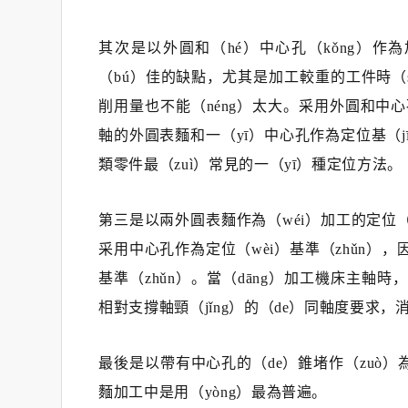
其次是以外圓和（hé）中心孔（kǒng）
（bú）佳的缺點，尤其是加工較重的工件時（sh
削用量也不能（néng）太大。采用外圓和中
軸的外圓表麵和一（yī）中心孔作為定位基（j
類零件最（zuì）常見的一（yī）種定位方法。
第三是以兩外圓表麵作為（wéi）加工的定位（w
采用中心孔作為定位（wèi）基準（zhǔn），因
基準（zhǔn）。當（dāng）加工機床主軸
相對支撐軸頸（jǐng）的（de）同軸度要求，
最後是以帶有中心孔的（de）錐堵作（zuò）
麵加工中是用（yòng）最為普遍。