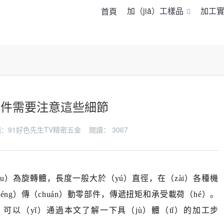
加（jiā）工樣品
加工
首頁
零件需要注意這些細節
 編輯：91好色先生TV精密五金 閱讀：
3067
u）為旋轉體，長度一般大於（yú）直徑，在（zài）各種機
éng）傳（chuán）動零部件，傳遞扭矩和承受載荷（hé）。
可以（yǐ）通過本文了解一下具（jù）體（tǐ）的加工步