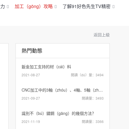
實力
加工（gōng）攻略
了解91好色先生TV精密
返回上級
熱門動態
鈑金加工支持的材（cái）料
2021-08-27
閱讀（dú）量：3494
CNC加工中的3軸（zhóu）、4軸、5軸（zhóu）有什（shí）麽區別？
2021-09-27
閱讀量：3493
識別不（bú）鏽鋼（gāng）的幾個方法？
2021-11-19
閱讀量：3366