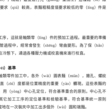
要求（qiú）較高，表麵粗糙度值要求較低的零（líng）件是
序，這就是軸類零（líng）件的預加工過程。最重要的準備
過程中，經常會發生（shēng）彎曲變形。為了保（bǎo）
勻，在冷態下，通過各種壓力機或校直機來進行校直。
èi）基準
類零件加工中，各外（wài）圓表麵（miàn），錐孔、螺紋
直（zhí）度都是位置精度的重要（yào）體現。這些表麵的
的，用（yòng）中心孔定位，符合基準重合的原則。中心孔不
是其它加工工序的定位基準和檢驗基準，符合基準統一原則
度地在一次裝夾中加工出多個外（wài）圓和端麵。