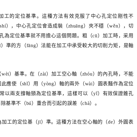
作為加工的定位基準。這種方法有效克服了中心孔定位剛性不
í），中心孔定位會造成裝（zhuāng）夾不穩（wěn），切
心孔為定位基準就不用擔心這個問題。粗（cū）加工時，采用
ī）準的方（fāng）法能在加工中承受較大的切削力矩，是軸
èi）基準。在（zài）加工空心軸（zhóu）的內孔時，不能
此應使（shǐ）用（yòng）軸的兩外（wài）圓表麵作為定位
時，常以兩支撐軸頸為定位基準，這樣可以（yǐ）有效保證錐孔
消除基準不（bú）重合而引起的誤差（chà）。
為加工的定位基（jī）準。這種方法在空心軸的（de）外圓表